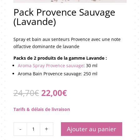
Pack Provence Sauvage
(Lavande)
Spray et bain aux senteurs Provence avec une note
olfactive dominante de lavande
Packs de 2 produits de la gamme Lavande :
Aroma Spray Provence sauvage
: 30 ml
Aroma Bain Provence sauvage: 250 ml
Le
Le
24,70
€
22,00
€
prix
prix
initial
actuel
Tarifs & délais de livraison
était :
est :
24,70€.
22,00€.
quantité
Ajouter au panier
de