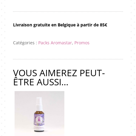
Pack
Provence
Sauvage
(Lavande)
Livraison gratuite en Belgique à partir de 85€
Catégories :
Packs Aromastar
,
Promos
VOUS AIMEREZ PEUT-
ÊTRE AUSSI…