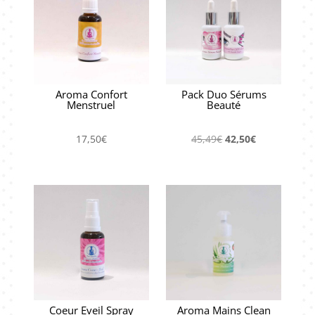
Aroma Confort
Pack Duo Sérums
Menstruel
Beauté
Le
Le
17,50
€
45,49
€
42,50
€
prix
prix
initial
actuel
était :
est :
45,49€.
42,50€.
Coeur Eveil Spray
Aroma Mains Clean