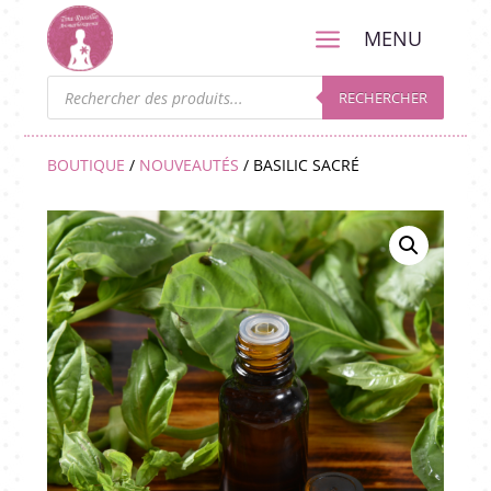
a
MENU
Recherche
de
RECHERCHER
produits
BOUTIQUE
/
NOUVEAUTÉS
/ BASILIC SACRÉ