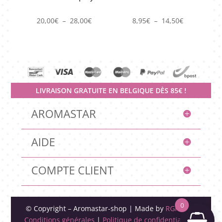
Plage
Plage
20,00
€
–
28,00
€
8,95
€
–
14,50
€
de
de
prix :
prix :
20,00€
8,95€
à
à
28,00€
14,50€
LIVRAISON GRATUITE EN BELGIQUE DÈS 85€ !
AROMASTAR
AIDE
COMPTE CLIENT
AromaKiné Confort Jambes
0
© Copyright – Aromastar-shop | Made by
RGraphic
gel
Conditions générales
|
Politique de confidentialité
|